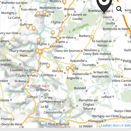
Leaflet
|
Esri
|
© IGN