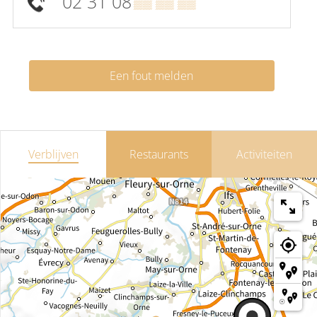
02 31 08
▒▒ ▒▒ ▒▒
Een fout melden
Verblijven
Restaurants
Activiteiten