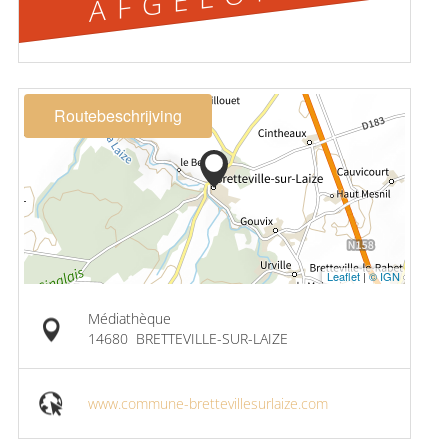
Routebeschrijving
Leaflet
|
© IGN
Médiathèque
14680
BRETTEVILLE-SUR-LAIZE
www.commune-brettevillesurlaize.com