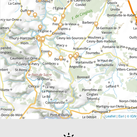
Leaflet
|
Esri
|
© IGN