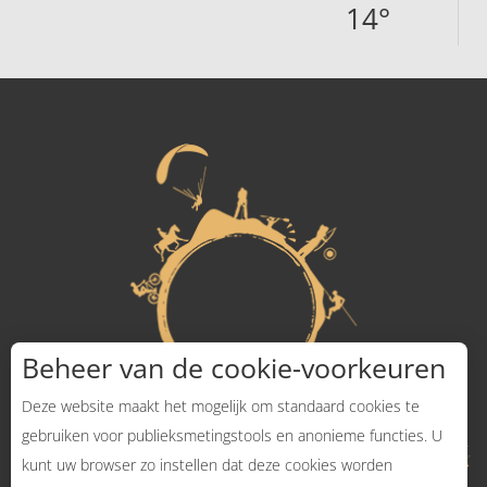
14
°
Beheer van de cookie-voorkeuren
Deze website maakt het mogelijk om standaard cookies te
gebruiken voor publieksmetingstools en anonieme functies. U
kunt uw browser zo instellen dat deze cookies worden