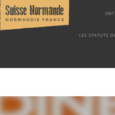
ONT
LES STATUTS D
NATUURSPORTEN
DÎNER-CONCERT TO
Home
/
Sports & activiteiten
/
Activiteiten
/
Agenda - Ned