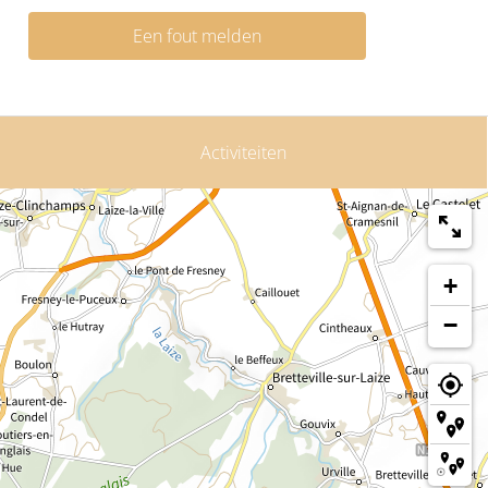
Een fout melden
Activiteiten
+
−