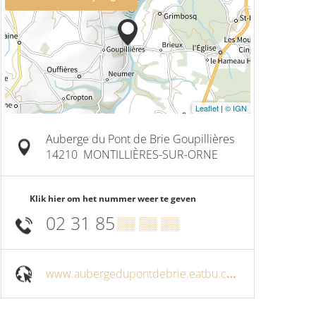
Leaflet
|
© IGN
Auberge du Pont de Brie Goupillières
14210
MONTILLIÈRES-SUR-ORNE
Klik hier om het nummer weer te geven
02 31 85
▒▒ ▒▒ ▒▒
www.aubergedupontdebrie.eatbu.com