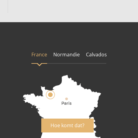
France
Normandie
Calvados
Hoe komt dat?