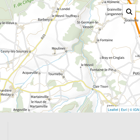
Leaflet
|
Esri
|
© IGN