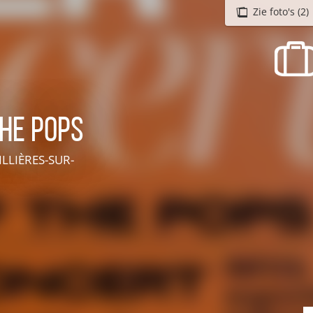
Zie foto's (2)
recherche des lumières disparues
Evenementen
Uitgaan in Suisse Normande -
Cingal
the Pops
Lokale verenigingen
LLIÈRES-SUR-