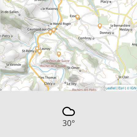
Leaflet
|
Esri
|
© IGN
30
°