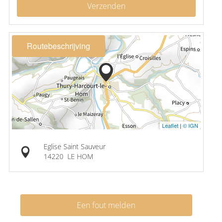
Verzenden
Routebeschrijving
Leaflet
|
© IGN
Eglise Saint Sauveur
14220
LE HOM
Een fout melden