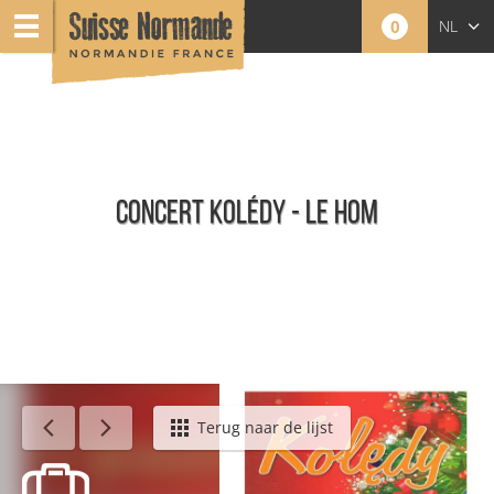
0
NL
FR
EN
CONCERT KOLÉDY - LE HOM
Agenda - Nederlands
Terug naar de lijst