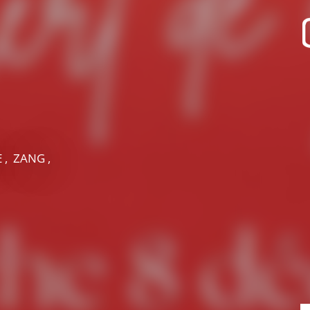
recherche des lumières disparues
Evenementen
Uitgaan in Suisse Normande -
Cingal
Lokale verenigingen
 , ZANG ,