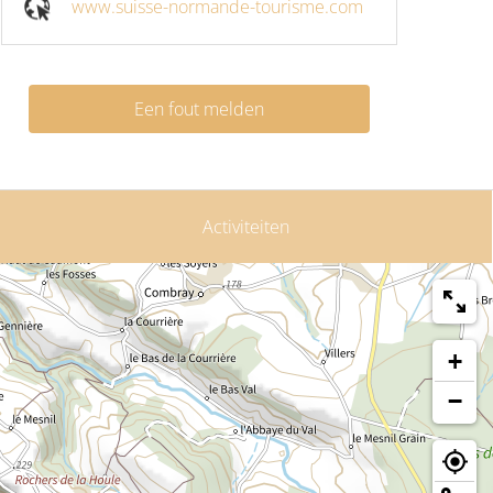
www.suisse-normande-tourisme.com
Een fout melden
Activiteiten
+
−