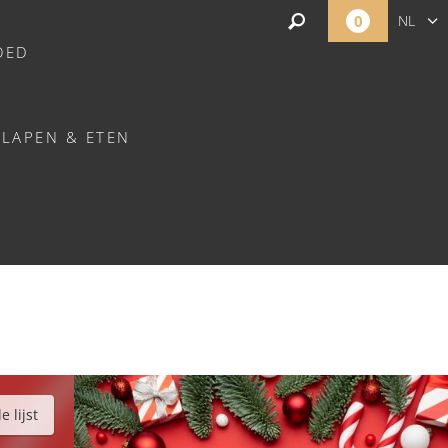
0
NL
OED
FR
EN
SLAPEN & ETEN
CY
 lijst