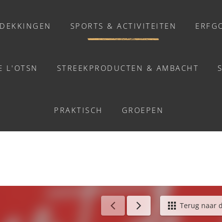
DEKKINGEN
SPORTS & ACTIVITEITEN
ERFG
E L'OTSN
STREEKPRODUCTEN & AMBACHT
ACTIVITEITEN
ONCERT DE NOËL - CLÉ
PRAKTISCH
GROEPEN
Activiteiten
Balades et promenades
Welzijn
Chasse au trésor connectée &
Géocaching
erlands
/
Concert de Noël - Clécy
Terug naar de
Enquête grandeur nature : A la