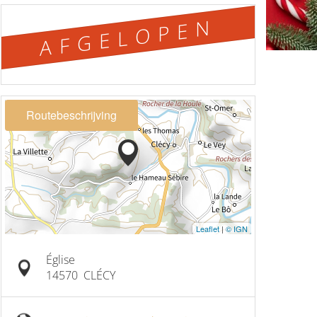
AFGELOPEN
Routebeschrijving
Leaflet
|
© IGN
Église
14570
CLÉCY