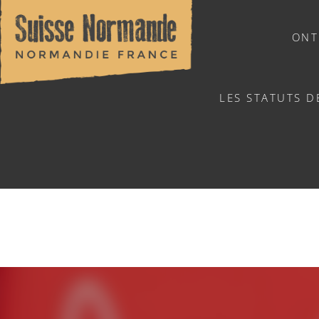
ONT
LES STATUTS D
NATUURSPORTEN
C
Home
/
Sports & activiteiten
/
Activiteiten
/
Agenda - Ned