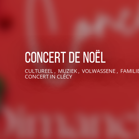
Concert de Noël
CULTUREEL , MUZIEK , VOLWASSENE , FAMILIE
CONCERT
IN CLÉCY
VIVEZ UNE EXPÉRIENCE EN SUISSE NORMANDE