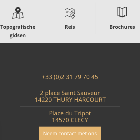
Topografische
Reis
Brochures
gidsen
+33 (0)2 31 79 70 45
2 place Saint Sauveur
14220 THURY HARCOURT
Place du Tripot
14570 CLECY
Neem contact met ons