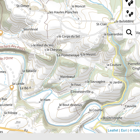
Leaflet
|
Esri
|
© IGN