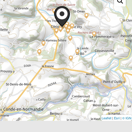
Leaflet
|
Esri
|
© IGN