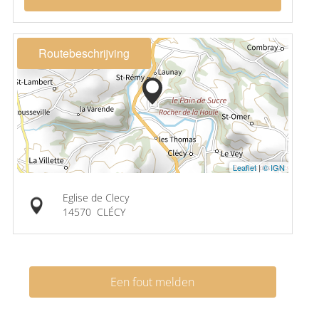
Routebeschrijving
Leaflet
|
© IGN
Eglise de Clecy
14570
CLÉCY
Een fout melden