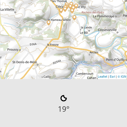
Leaflet
|
Esri
|
© IGN
19
°