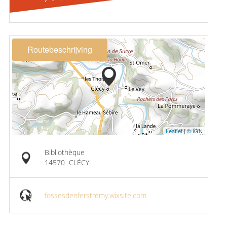
Routebeschrijving
Leaflet
|
© IGN
Bibliothèque
14570
CLÉCY
fossesdenferstremy.wixsite.com