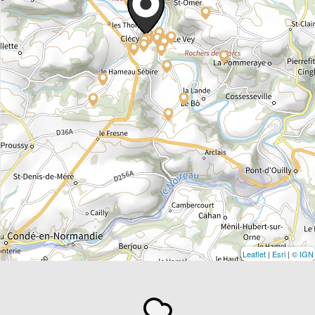
Leaflet
|
Esri
|
© IGN