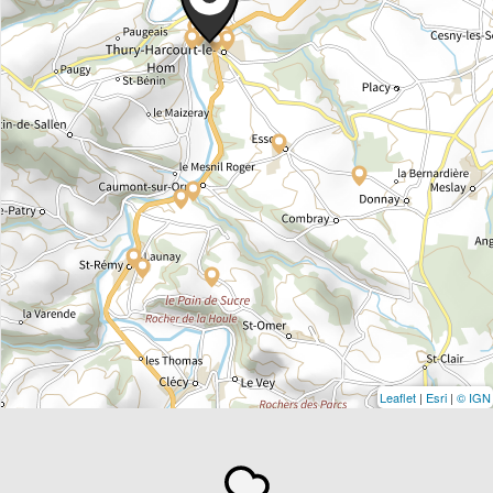
Leaflet
|
Esri
|
© IGN