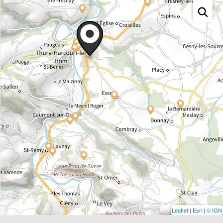
Leaflet
|
Esri
|
© IGN