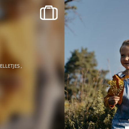
recherche des lumières disparues
Evenementen
Uitgaan in Suisse Normande -
Cingal
Lokale verenigingen
ELLETJES ,