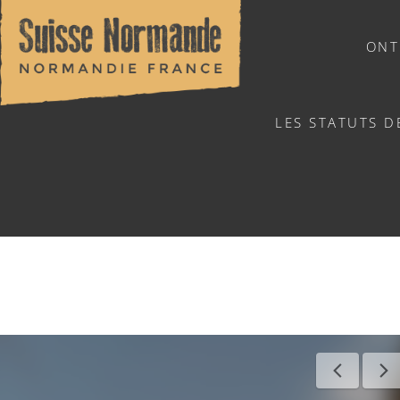
ONT
LES STATUTS D
NATUURSPORTEN
BALADE CO
Home
/
Sports & activiteiten
/
Activiteiten
/
Agenda - Ned