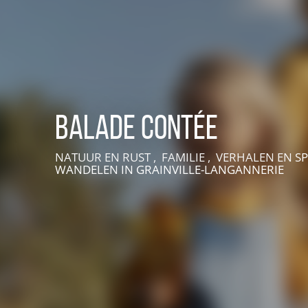
Balade Contée
NATUUR EN RUST , FAMILIE , VERHALEN EN SP
WANDELEN
IN GRAINVILLE-LANGANNERIE
VIVEZ UNE EXPÉRIENCE EN SUISSE NORMANDE