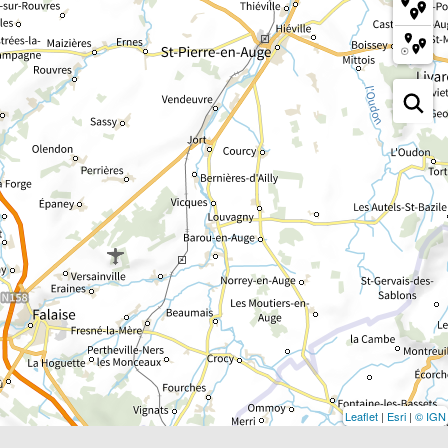
Leaflet
|
Esri
|
© IGN