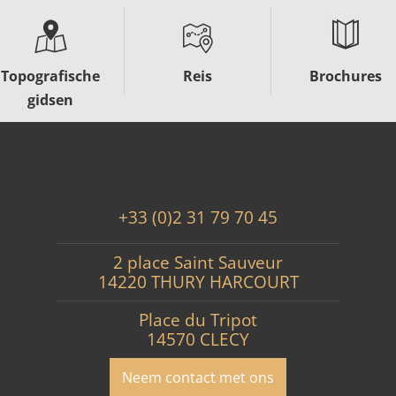
Topografische
Reis
Brochures
gidsen
+33 (0)2 31 79 70 45
2 place Saint Sauveur
14220 THURY HARCOURT
Place du Tripot
14570 CLECY
Neem contact met ons