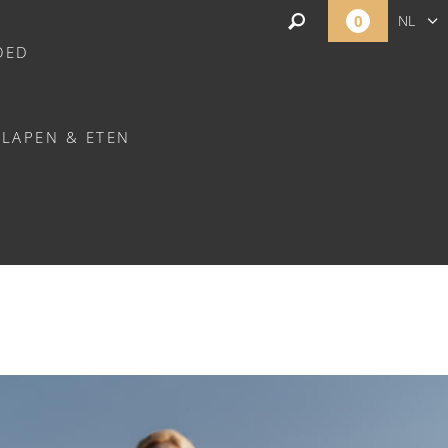
0
NL
OED
FR
EN
SLAPEN & ETEN
ANGANNERIE