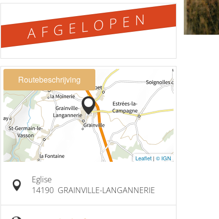
AFGELOPEN
Routebeschrijving
Leaflet
|
© IGN
Eglise
14190
GRAINVILLE-LANGANNERIE