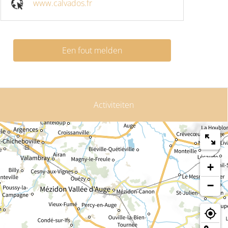
www.calvados.fr
Een fout melden
Activiteiten
+
−