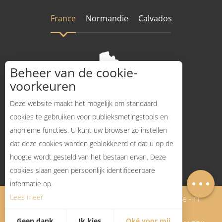
France
Normandie
Calvados
Beheer van de cookie-
voorkeuren
Deze website maakt het mogelijk om standaard
cookies te gebruiken voor publieksmetingstools en
anonieme functies. U kunt uw browser zo instellen
Hoe komt dat?
dat deze cookies worden geblokkeerd of dat u op de
hoogte wordt gesteld van het bestaan ervan. Deze
cookies slaan geen persoonlijk identificeerbare
Kaart
informatie op.
Lees meer
Mentions légales - Nederlands
Plan du site - nl
Geen dank
Ik kies
Oké voor mij