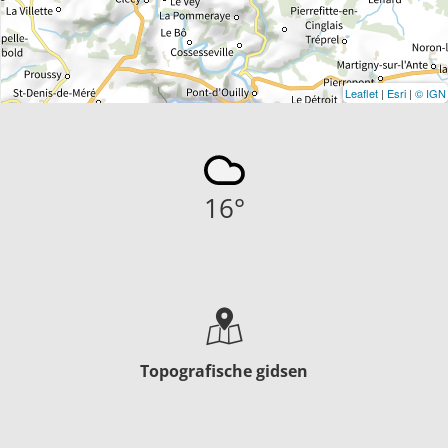
Leaflet
|
Esri
|
© IGN
16
°
Topografische gidsen