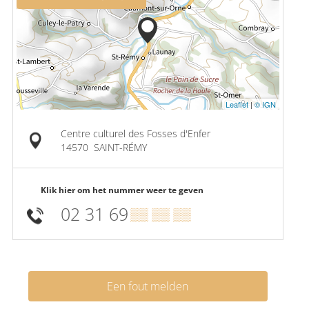
Leaflet
|
© IGN
Centre culturel des Fosses d'Enfer
14570
SAINT-RÉMY
Klik hier om het nummer weer te geven
02 31 69
▒▒ ▒▒ ▒▒
Een fout melden