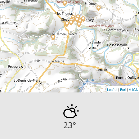
Leaflet
|
Esri
|
© IGN
23
°