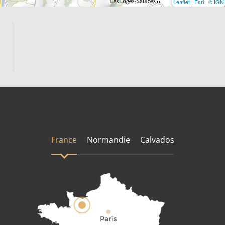
Leaflet
|
Esri
|
© IGN
France
Normandie
Calvados