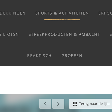
DEKKINGEN
SPORTS & ACTIVITEITEN
ERFG
E L'OTSN
STREEKPRODUCTEN & AMBACHT
ACTIVITEITEN
ER D'ÉCRITURE - SAIN
PRAKTISCH
GROEPEN
Activiteiten
Balades et promenades
Welzijn
Chasse au trésor connectée &
Géocaching
erlands
/
Atelier d'écriture - Saint-Rémy
Terug naar de lijst
Enquête grandeur nature : A la