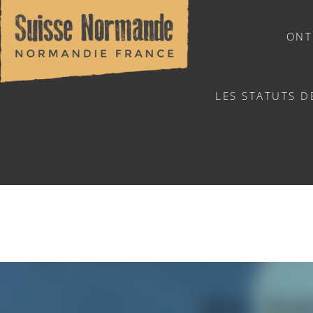
ONT
LES STATUTS D
NATUURSPORTEN
ATELI
Home
/
Sports & activiteiten
/
Activiteiten
/
Agenda - Ned