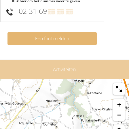
Klik hier om het nummer weer te geven
02 31 69
▒▒ ▒▒ ▒▒
Een fout melden
Activiteiten
+
−