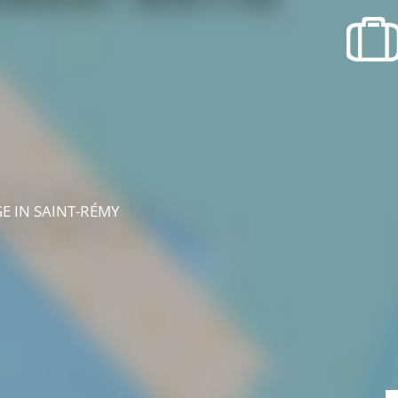
recherche des lumières disparues
Evenementen
Uitgaan in Suisse Normande -
Cingal
Lokale verenigingen
GE
IN SAINT-RÉMY