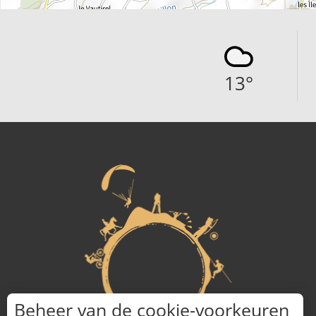
13
°
Beheer van de cookie-voorkeuren