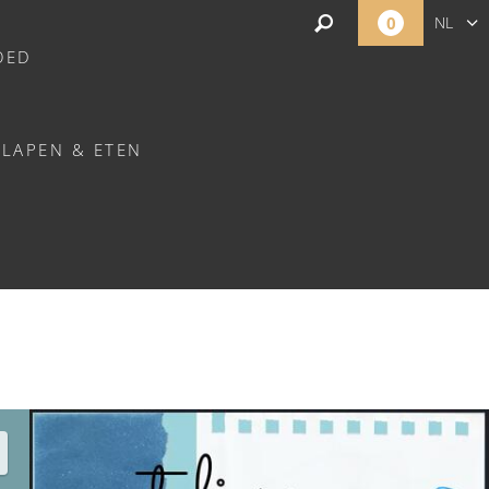
0
NL
OED
FR
EN
SLAPEN & ETEN
T-RÉMY