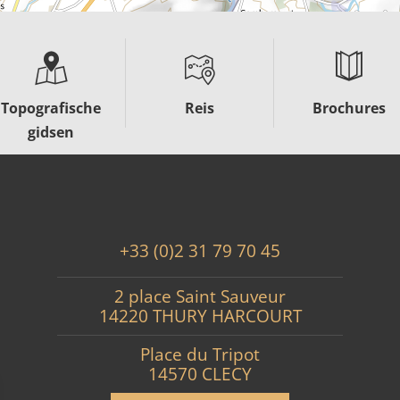
Topografische
Reis
Brochures
gidsen
+33 (0)2 31 79 70 45
2 place Saint Sauveur
14220 THURY HARCOURT
Place du Tripot
14570 CLECY