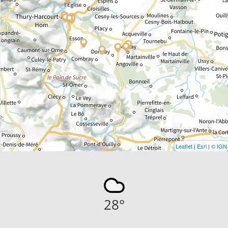
Leaflet
|
Esri
|
© IGN
28
°