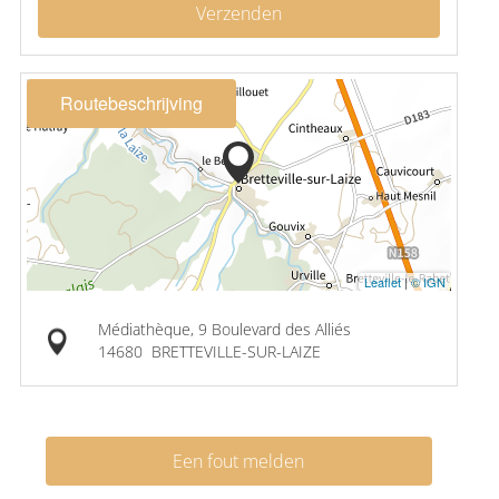
Verzenden
Routebeschrijving
Leaflet
|
© IGN
Médiathèque, 9 Boulevard des Alliés
14680
BRETTEVILLE-SUR-LAIZE
Een fout melden