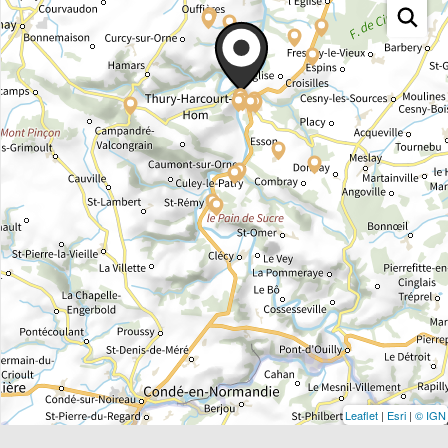
Leaflet
|
Esri
|
© IGN