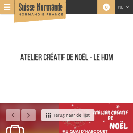
0
NL
FR
EN
ATELIER CRÉATIF DE NOËL - LE HOM
Agenda - Nederlands
Terug naar de lijst