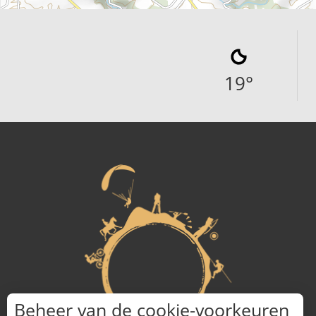
19
°
Beheer van de cookie-voorkeuren