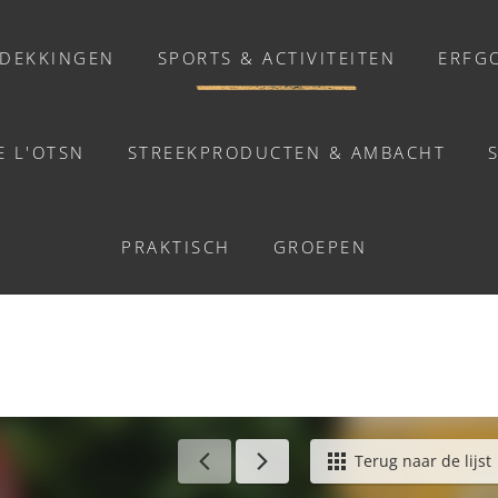
DEKKINGEN
SPORTS & ACTIVITEITEN
ERFG
E L'OTSN
STREEKPRODUCTEN & AMBACHT
ACTIVITEITEN
 JARDIN - CESNY-LES
PRAKTISCH
GROEPEN
Activiteiten
Balades et promenades
Welzijn
Chasse au trésor connectée &
Géocaching
erlands
/
Arts au jardin - Cesny-les-Sources
Terug naar de lijst
Enquête grandeur nature : A la