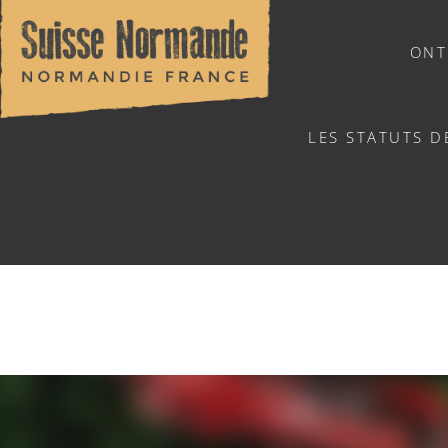
ONT
LES STATUTS D
NATUURSPORTEN
ARTS AU
Home
/
Sports & activiteiten
/
Activiteiten
/
Agenda - Ned