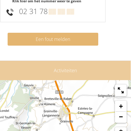
Klik hier om het nummer weer te geven
02 31 78
▒▒ ▒▒ ▒▒
Een fout melden
Activiteiten
+
−