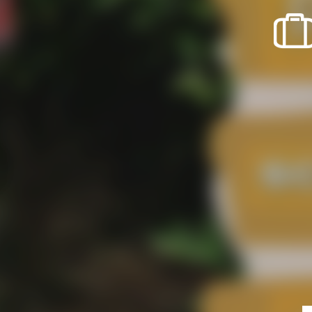
recherche des lumières disparues
Evenementen
Uitgaan in Suisse Normande -
Cingal
Lokale verenigingen