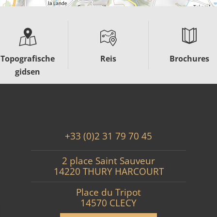
Topografische
Reis
Brochures
gidsen
+33 (0)2 31 79 70 45
2 place Saint Sauveur
14220 THURY HARCOURT
Place du Tripot
14570 CLECY