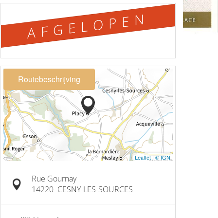
AFGELOPEN
Routebeschrijving
Leaflet
|
© IGN
Rue Gournay
14220
CESNY-LES-SOURCES