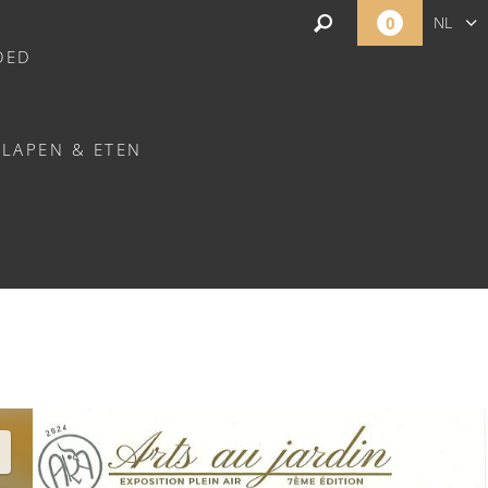
0
NL
OED
FR
EN
SLAPEN & ETEN
-SOURCES