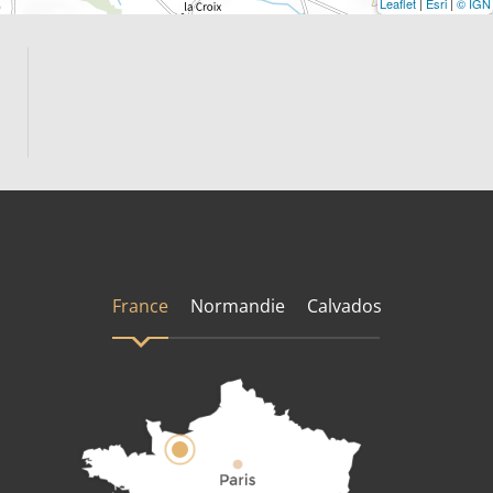
Leaflet
|
Esri
|
© IGN
France
Normandie
Calvados