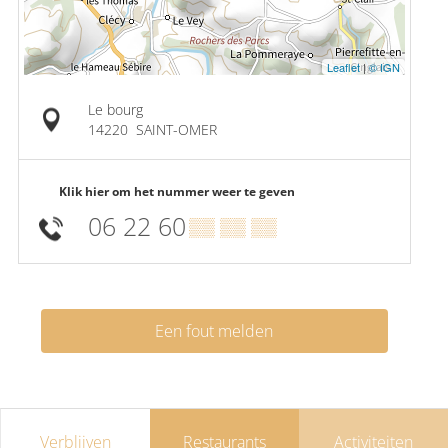
Leaflet
|
© IGN
Le bourg
14220
SAINT-OMER
Klik hier om het nummer weer te geven
06 22 60
▒▒ ▒▒ ▒▒
Een fout melden
Verblijven
Restaurants
Activiteiten