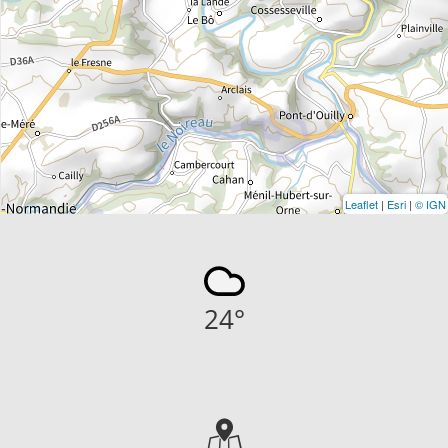
Leaflet
|
Esri
|
© IGN
24
°