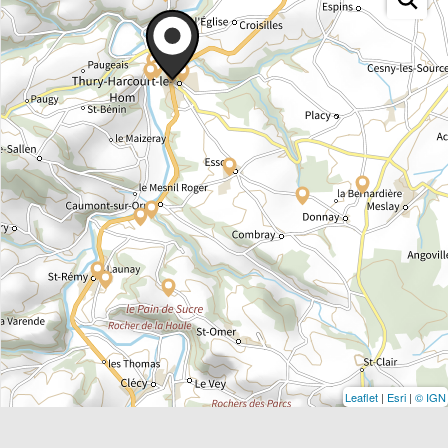
Leaflet
|
Esri
|
© IGN