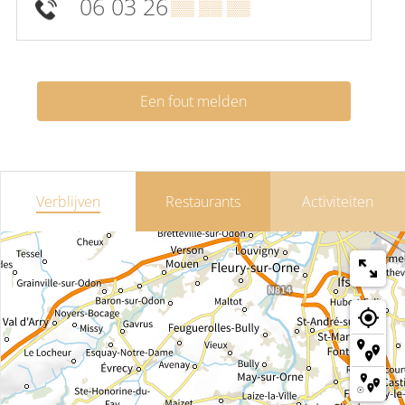
06 03 26
▒▒ ▒▒ ▒▒
Een fout melden
Verblijven
Restaurants
Activiteiten