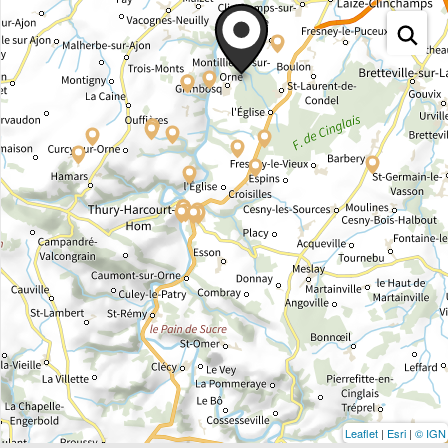
Leaflet
|
Esri
|
© IGN