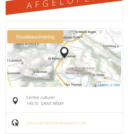
AFGELOPEN
Routebeschrijving
Leaflet
|
© IGN
Centre culturel
14570
SAINT-RÉMY
fossesdenferstremy.wixsite.com