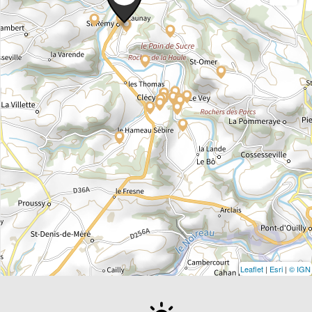
Leaflet
|
Esri
|
© IGN