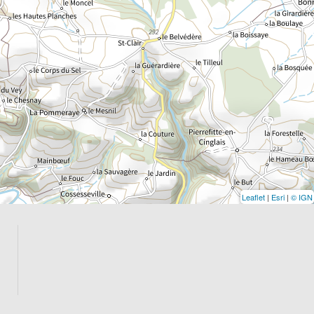
Leaflet
|
Esri
|
© IGN