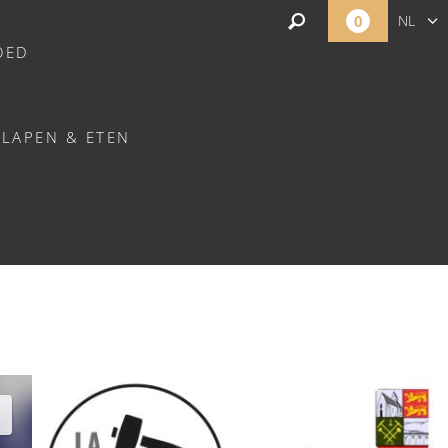
0
NL
OED
FR
EN
SLAPEN & ETEN
RÉMY