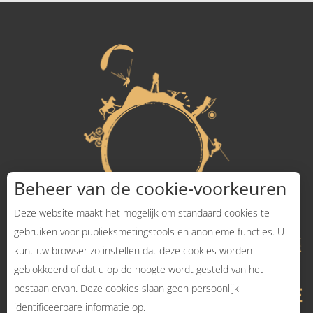
Beheer van de cookie-voorkeuren
Deze website maakt het mogelijk om standaard cookies te
gebruiken voor publieksmetingstools en anonieme functies. U
kunt uw browser zo instellen dat deze cookies worden
geblokkeerd of dat u op de hoogte wordt gesteld van het
bestaan ervan. Deze cookies slaan geen persoonlijk
identificeerbare informatie op.