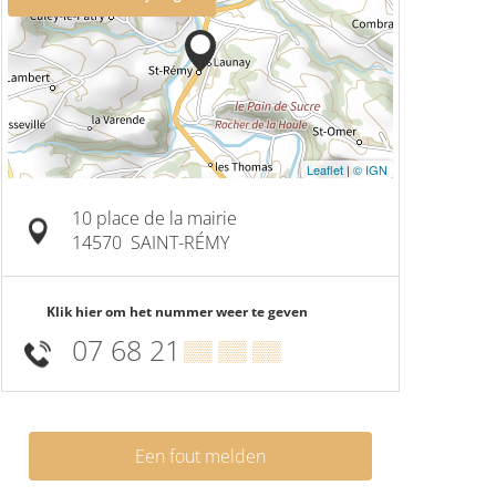
Leaflet
|
© IGN
10 place de la mairie
14570
SAINT-RÉMY
Klik hier om het nummer weer te geven
07 68 21
▒▒ ▒▒ ▒▒
Een fout melden