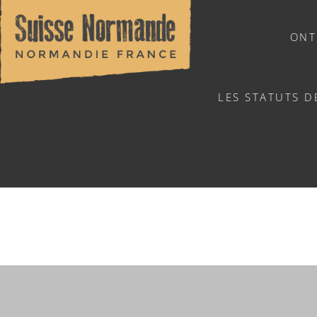
ONT
LES STATUTS D
NATUURSPORTEN
ACC
Home
/
Sports & activiteiten
/
Activiteiten
/
Agenda - Ned