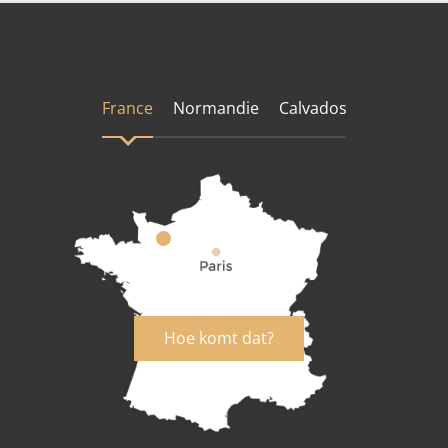
France
Normandie
Calvados
Hoe komt dat?