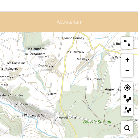
Activiteiten
+
−