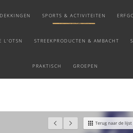
DEKKINGEN
SPORTS & ACTIVITEITEN
ERFG
E L'OTSN
STREEKPRODUCTEN & AMBACHT
ACTIVITEITEN
UEIL JEUNES - SAINT-
PRAKTISCH
GROEPEN
Activiteiten
Balades et promenades
Welzijn
Chasse au trésor connectée &
Géocaching
erlands
/
Accueil jeunes - Saint-Rémy
Terug naar de lijst
Enquête grandeur nature : A la