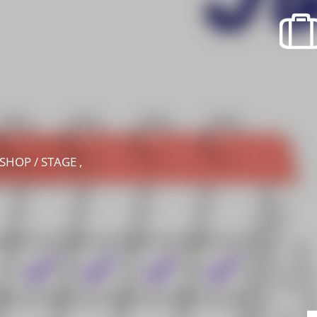
recherche des lumières disparues
Evenementen
Uitgaan in Suisse Normande -
Cingal
Lokale verenigingen
HOP / STAGE ,