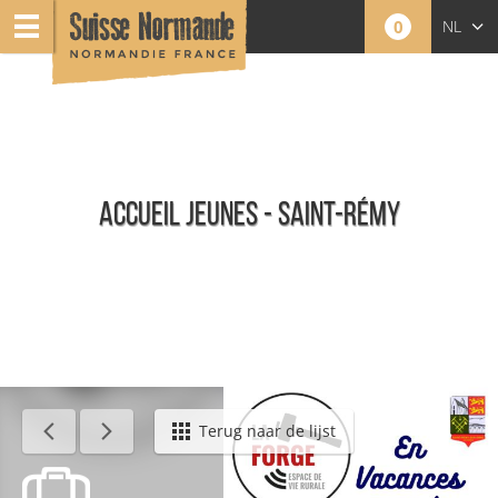
0
NL
FR
EN
ACCUEIL JEUNES - SAINT-RÉMY
Agenda - Nederlands
Terug naar de lijst