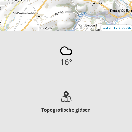
Leaflet
|
Esri
|
© IGN
16
°
Topografische gidsen