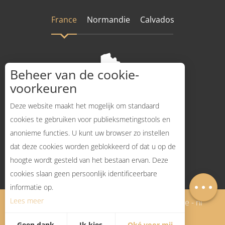
France
Normandie
Calvados
Beheer van de cookie-
voorkeuren
Deze website maakt het mogelijk om standaard
cookies te gebruiken voor publieksmetingstools en
anonieme functies. U kunt uw browser zo instellen
Hoe komt dat?
dat deze cookies worden geblokkeerd of dat u op de
hoogte wordt gesteld van het bestaan ervan. Deze
Beschrijving
cookies slaan geen persoonlijk identificeerbare
Kaart
informatie op.
Lees meer
Mentions légales - Nederlands
Plan du site - nl
Geen dank
Ik kies
Oké voor mij