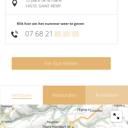
10 place de la mairie
14570
SAINT-RÉMY
Klik hier om het nummer weer te geven
07 68 21
▒▒ ▒▒ ▒▒
Een fout melden
Verblijven
Restaurants
Activiteiten