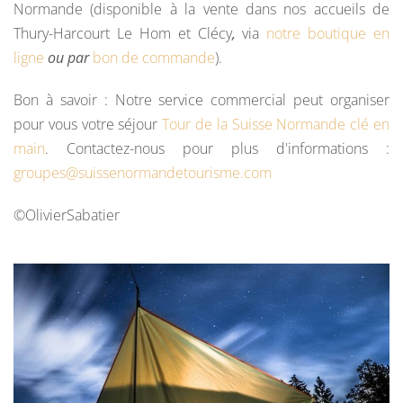
Normande (disponible à la vente dans nos accueils de
Thury-Harcourt Le Hom et Clécy
,
via
notre boutique en
ligne
ou par
bon de commande
).
Bon à savoir : Notre service commercial peut organiser
pour vous votre séjour
Tour de la Suisse Normande clé en
main
. Contactez-nous pour plus d'informations :
groupes@suissenormandetourisme.com
©OlivierSabatier