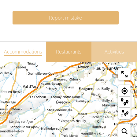
Report mistake
Accommodations
Restaurants
Activities