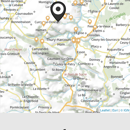
Leaflet
|
Esri
|
© IGN