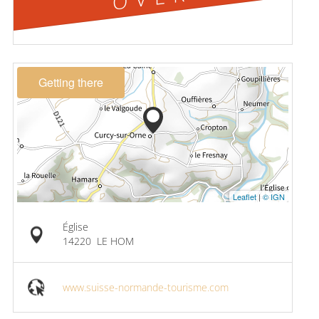
Getting there
Leaflet
|
© IGN
Église
14220
LE HOM
www.suisse-normande-tourisme.com