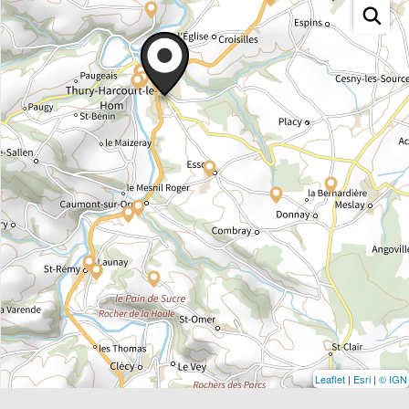
Leaflet
|
Esri
|
© IGN