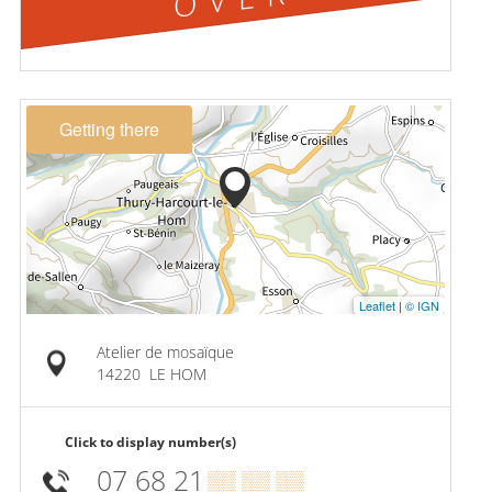
Getting there
Leaflet
|
© IGN
Atelier de mosaïque
14220
LE HOM
Click to display number(s)
07 68 21
▒▒ ▒▒ ▒▒