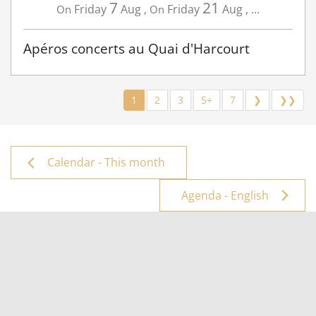
7
21
Friday
Aug
,
Friday
Aug
,
...
On
On
Apéros concerts au Quai d'Harcourt
1
2
3
5+
7
❯
❯❯
Calendar - This month
Agenda - English