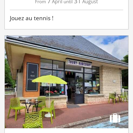
7
31
April
August
From
until
Jouez au tennis !