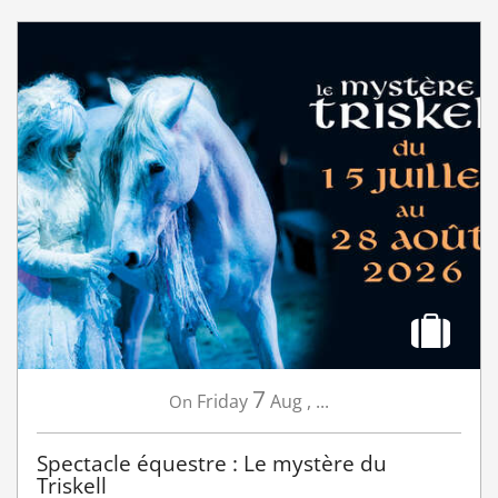
7
Friday
Aug
,
...
On
Spectacle équestre : Le mystère du
Triskell