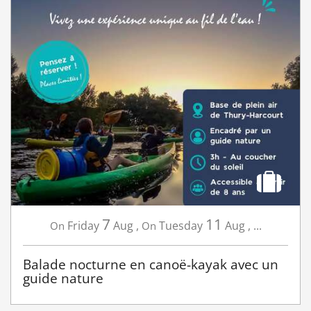
7
11
Friday
Aug
,
Tuesday
Aug
,
...
On
On
Balade nocturne en canoë-kayak avec un
guide nature