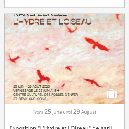
25
29
June
August
From
until
Exposition "L'Hydre et l'Oiseau" de Xarli