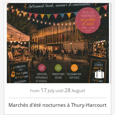
17
28
July
August
From
until
Marchés d'été nocturnes à Thury-Harcourt