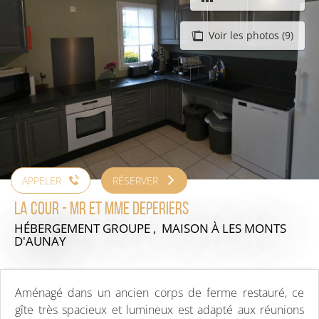
Voir les photos (9)
APPELER
RÉSERVER
La Cour - Mr et Mme Deperiers
HÉBERGEMENT GROUPE , MAISON
À LES MONTS
D'AUNAY
Aménagé dans un ancien corps de ferme restauré, ce
gîte très spacieux et lumineux est adapté aux réunions