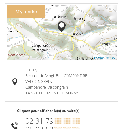
M'y rendre
Leaflet
|
© IGN
Stelley
5 route du Vingt-Bec CAMPANDRE-
VALCONGRAIN
Campandré-Valcongrain
14260
LES MONTS D'AUNAY
Cliquez pour afficher le(s) numéro(s)
02 31 79
▒▒ ▒▒ ▒▒