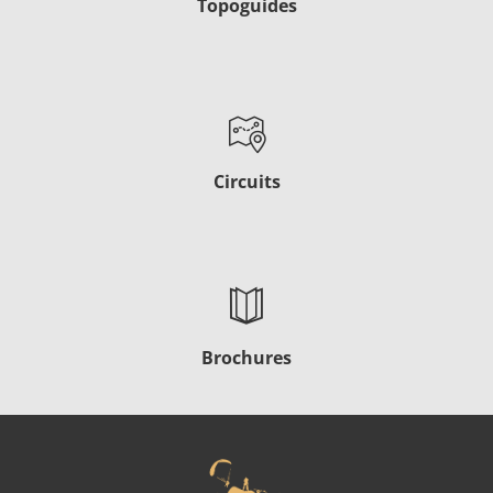
Topoguides
Circuits
Brochures