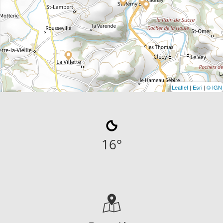
Leaflet
|
Esri
|
© IGN
16
°