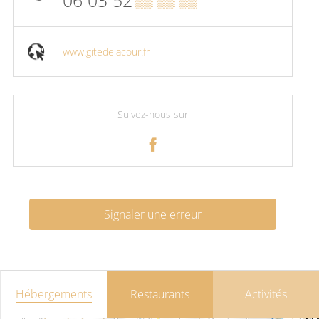
06 03 52
▒▒ ▒▒ ▒▒
www.gitedelacour.fr
Suivez-nous sur
Signaler une erreur
Hébergements
Restaurants
Activités