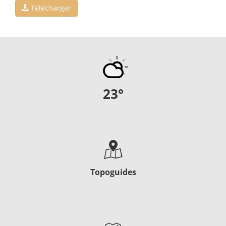
Télécharger
23
°
Topoguides