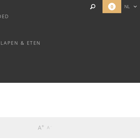
0
NL
OED
FR
EN
SLAPEN & ETEN
+
-
A
A