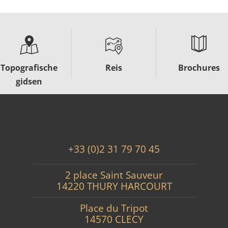
Topografische
Reis
Brochures
gidsen
+33 (0)2 31 79 70 45
2 place Saint Sauveur
14220 THURY HARCOURT
Place du Tripot
14570 CLECY