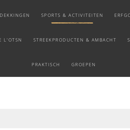
DEKKINGEN
SPORTS & ACTIVITEITEN
ERFG
E L'OTSN
STREEKPRODUCTEN & AMBACHT
ACTIVITEITEN
ACTIVITEITEN
PRAKTISCH
GROEPEN
Activiteiten
Balades et promenades
Welzijn
Chasse au trésor connectée &
Géocaching
Enquête grandeur nature : A la