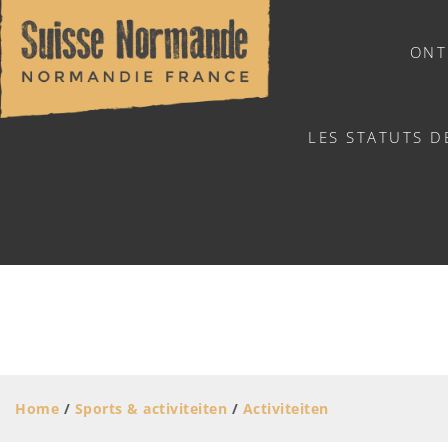
ONT
LES STATUTS D
NATUURSPORTEN
Home
/
Sports & activiteiten
/
Activiteiten