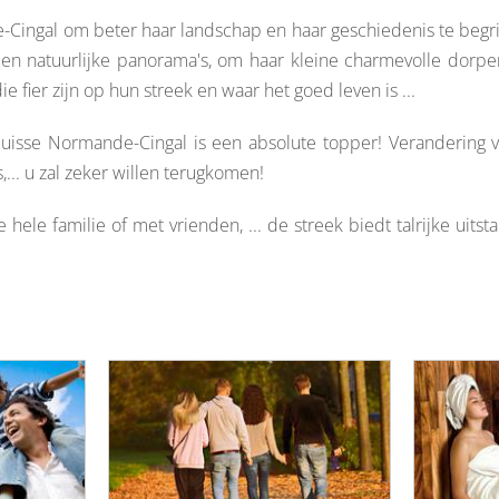
recherche des lumières disparues
Cingal om beter haar landschap en haar geschiedenis te begri
es en natuurlijke panorama's, om haar kleine charmevolle dorp
Evenementen
 fier zijn op hun streek en waar het goed leven is ...
Uitgaan in Suisse Normande -
uisse Normande-Cingal is een absolute topper! Verandering 
Cingal
,... u zal zeker willen terugkomen!
Lokale verenigingen
 hele familie of met vrienden, ... de streek biedt talrijke uitst