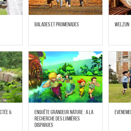
Balades et promenades
Welzijn
ctée &
Enquête grandeur nature : A la
Eveneme
recherche des lumières
disparues