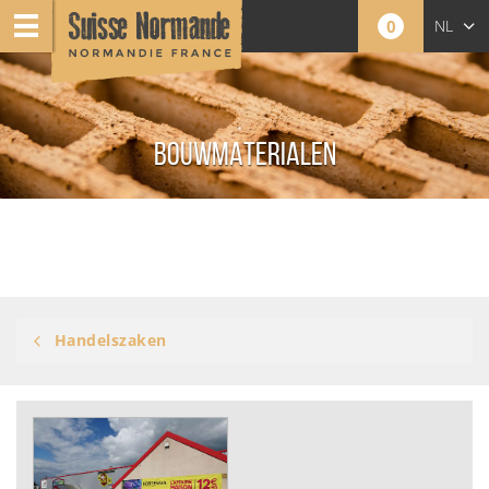
0
NL
FR
EN
BOUWMATERIALEN
Handelszaken