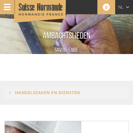
0
NL
FR
AMBACHTSLIEDEN
EN
Savoir-faire
HANDELSZAKEN EN DIENSTEN