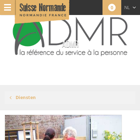
0
NL
FR
EN
ADMR
Diensten