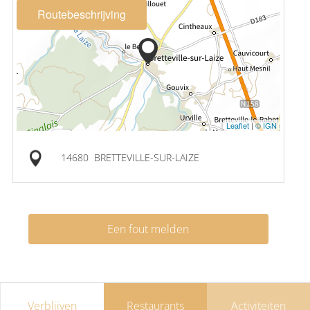
Routebeschrijving
Leaflet
|
© IGN
14680
BRETTEVILLE-SUR-LAIZE
Een fout melden
Verblijven
Restaurants
Activiteiten