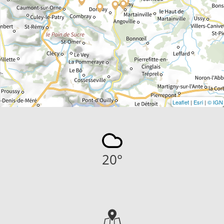
Leaflet
|
Esri
|
© IGN
20
°