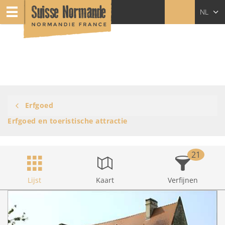
NL
FR
EN
Erfgoed
Erfgoed en toeristische attractie
21
Lijst
Kaart
Verfijnen