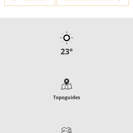
23
°
Topoguides