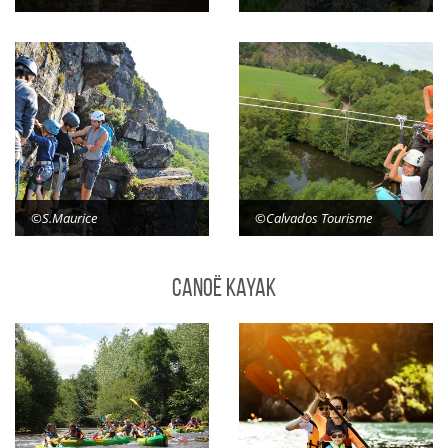
©S.Maurice
©Calvados Tourisme
Canoë kayak