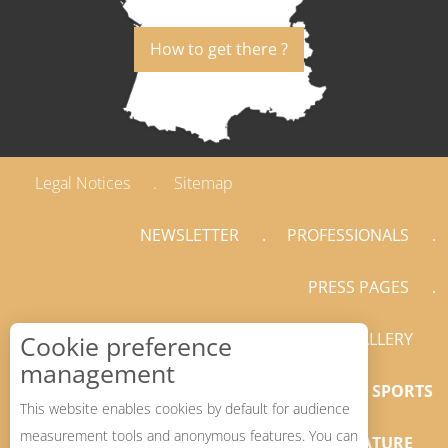
How to get there ?
Legal Notices
Sitemap
NEWSLETTER
PROFESSIONALS
PRESS PAGES
GALLERY
Cookie preference
management
LA SUISSE NORMANDE, DESTINATION SPORTS
This website enables cookies by default for audience
measurement tools and anonymous features. You can
NATURE