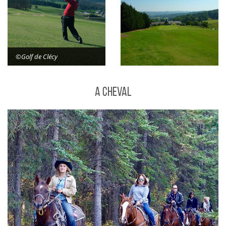
©Golf de Clécy
A cheval