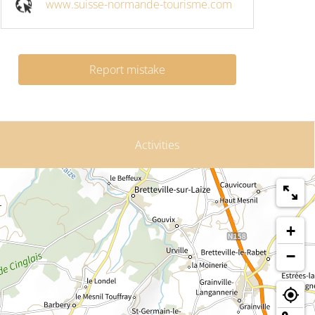
www.suisse-normande-tourisme.com
Report mistake
Activities
+
−