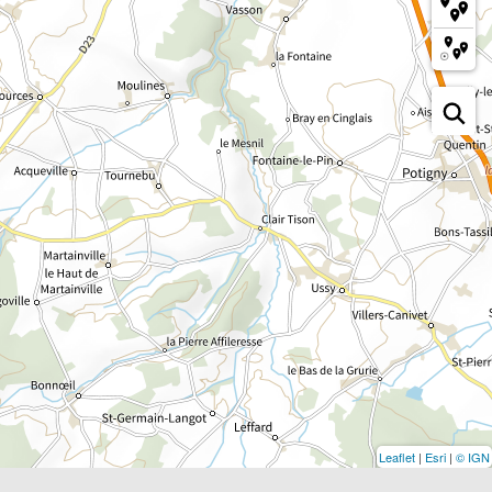
Leaflet
|
Esri
|
© IGN