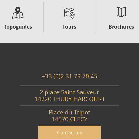
Topoguides
Tours
Brochures
+33 (0)2 31 79 70 45
2 place Saint Sauveur
14220 THURY HARCOURT
Place du Tripot
14570 CLECY
Contact us