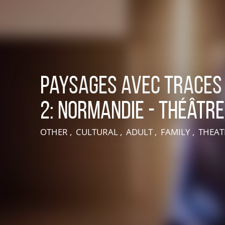
Paysages avec traces
2: Normandie - Théâtr
LIVE AN EXPERIENCE IN SUISSE NORMANDE
OTHER , CULTURAL , ADULT , FAMILY , THEA