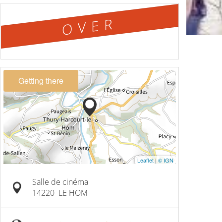
OVER
Getting there
Leaflet
|
© IGN
Salle de cinéma
14220
LE HOM