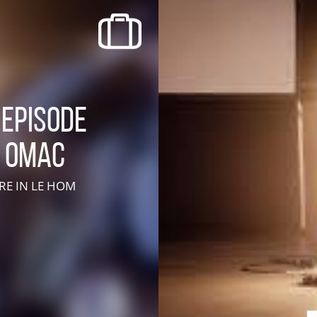
recherche des lumières disparues
Events
Going out in Suisse Normande -
Cingal
 episode
Local Associations
e OMAC
TRE
IN LE HOM