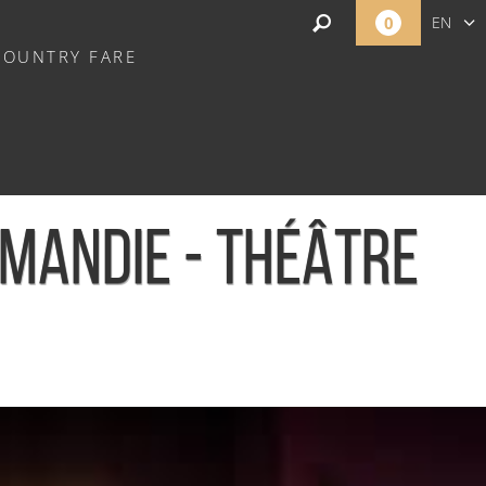
0
EN
COUNTRY FARE
FR
NL
RMANDIE - THÉÂTRE