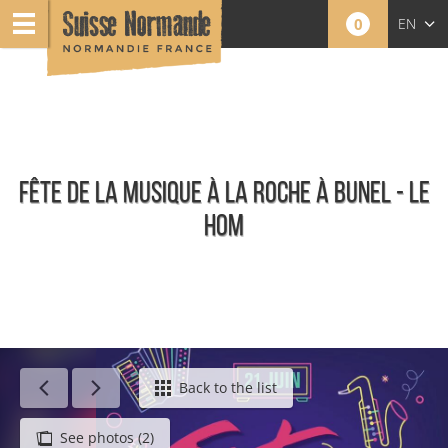
0
EN
FR
NL
FÊTE DE LA MUSIQUE À LA ROCHE À BUNEL - LE
HOM
Calendar - This week
Back to the list
See photos (2)