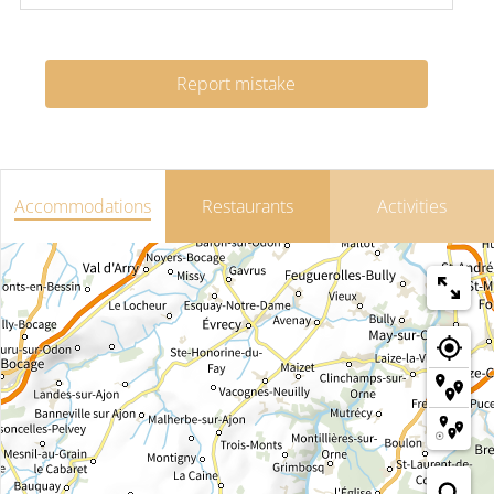
Report mistake
Accommodations
Restaurants
Activities