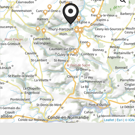
Leaflet
|
Esri
|
© IGN