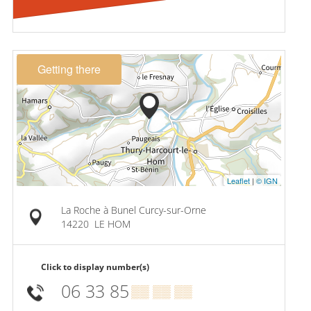
Getting there
Leaflet
|
© IGN
La Roche à Bunel Curcy-sur-Orne
14220
LE HOM
Click to display number(s)
06 33 85
▒▒ ▒▒ ▒▒