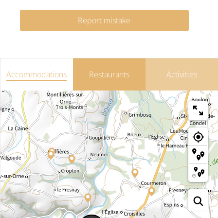
Report mistake
Accommodations
Restaurants
Activities