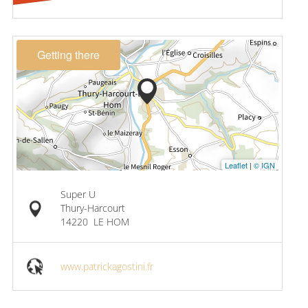
Getting there
Leaflet
|
© IGN
Super U
Thury-Harcourt
14220
LE HOM
www.patrickagostini.fr