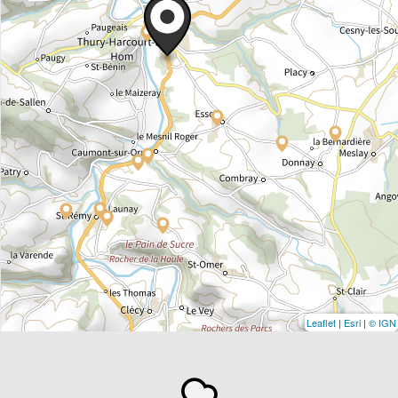
Leaflet
|
Esri
|
© IGN