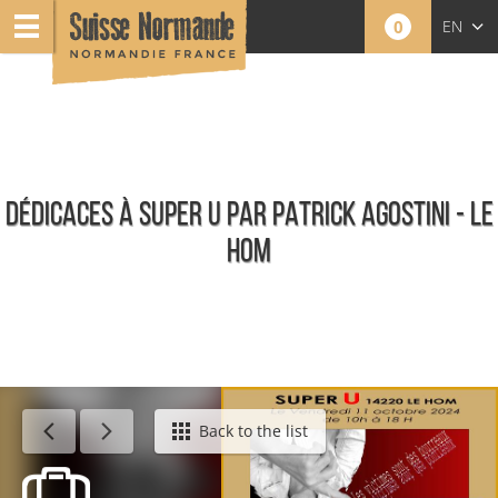
0
EN
FR
NL
DÉDICACES À SUPER U PAR PATRICK AGOSTINI - LE
HOM
Calendar - This week
Back to the list