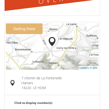
Getting there
Leaflet
|
© IGN
7 chemin de La Fontenelle
Hamars
14220
LE HOM
Click to display number(s)