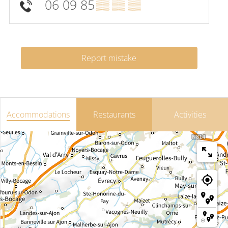
06 09 85
▒▒ ▒▒ ▒▒
Report mistake
Accommodations
Restaurants
Activities