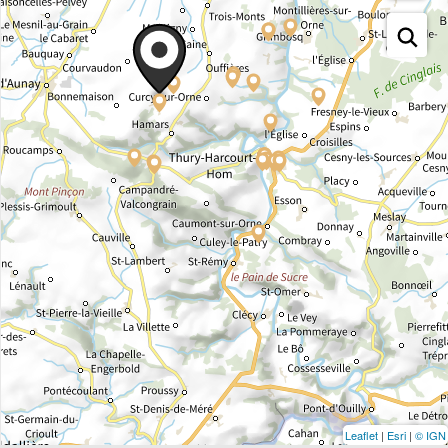
Leaflet
|
Esri
|
© IGN