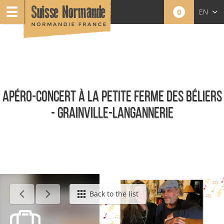
0
EN
FR
NL
APÉRO-CONCERT À LA PETITE FERME DES BÉLIERS
- GRAINVILLE-LANGANNERIE
Calendar - This week
Back to the list