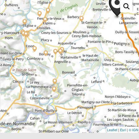
Leaflet
|
Esri
|
© IGN