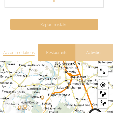
Report mistake
Accommodations
Restaurants
Activities