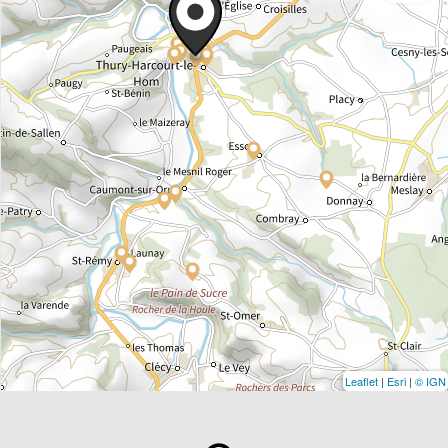
Leaflet
|
Esri
|
© IGN