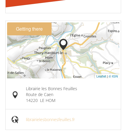
Getting there
Leaflet
|
© IGN
Librairie les Bonnes Feuilles
Route de Caen
14220
LE HOM
librairielesbonnesfeuilles.fr