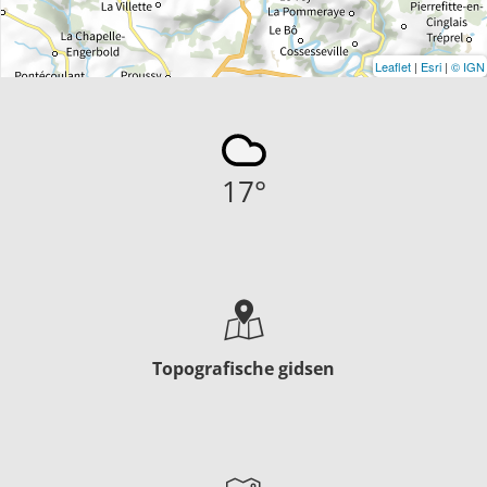
Leaflet
|
Esri
|
© IGN
17
°
Topografische gidsen