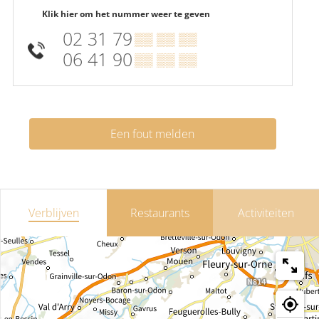
Klik hier om het nummer weer te geven
02 31 79
▒▒ ▒▒ ▒▒
06 41 90
▒▒ ▒▒ ▒▒
Een fout melden
Verblijven
Restaurants
Activiteiten