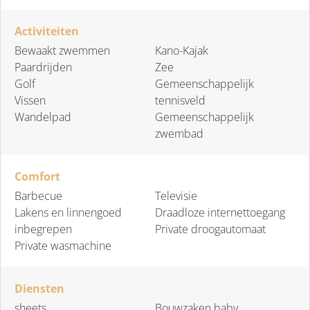
Activiteiten
Bewaakt zwemmen
Kano-Kajak
Paardrijden
Zee
Golf
Gemeenschappelijk
Vissen
tennisveld
Wandelpad
Gemeenschappelijk
zwembad
Comfort
Barbecue
Televisie
Lakens en linnengoed
Draadloze internettoegang
inbegrepen
Private droogautomaat
Private wasmachine
Diensten
sheets
Bouwzaken baby