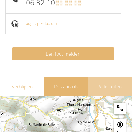
06 32 10
▒▒ ▒▒ ▒▒
augiteperdu.com
Een fout melden
Verblijven
Restaurants
Activiteiten