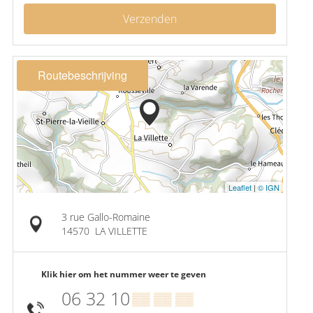
Verzenden
Routebeschrijving
Leaflet
|
© IGN
3 rue Gallo-Romaine
14570
LA VILLETTE
Klik hier om het nummer weer te geven
06 32 10
▒▒ ▒▒ ▒▒