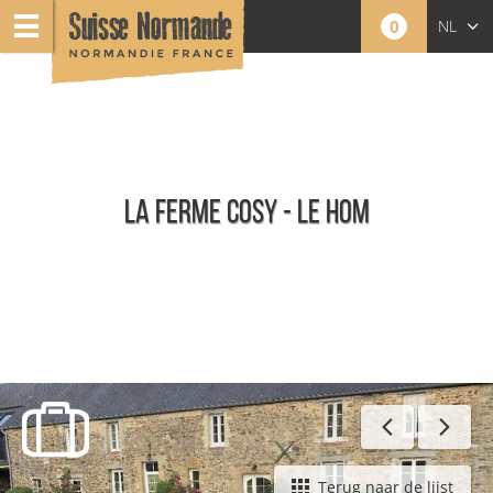
0
NL
FR
EN
LA FERME COSY - LE HOM
Gastenkamers
Terug naar de lijst