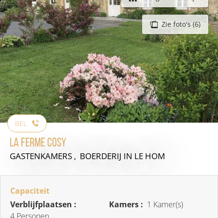
Zie foto's (6)
BEL
La Ferme Cosy
GASTENKAMERS , BOERDERIJ
IN LE HOM
Capaciteit
Verblijfplaatsen :
Kamers :
1 Kamer(s)
4 Personen