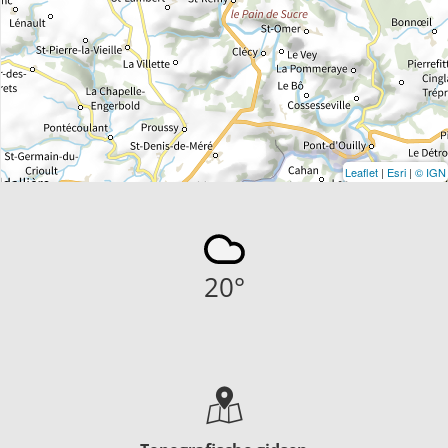
Leaflet
|
Esri
|
© IGN
20
°