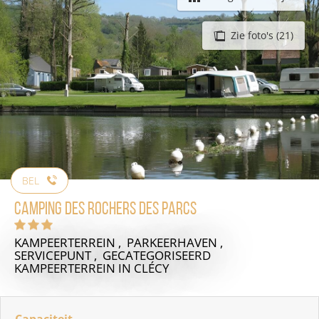
Zie foto's (21)
BEL
Camping des Rochers des Parcs
KAMPEERTERREIN , PARKEERHAVEN ,
SERVICEPUNT , GECATEGORISEERD
KAMPEERTERREIN
IN CLÉCY
Capaciteit