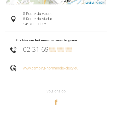
Leaflet
|
© IGN
8 Route du viaduc
8 Route du Viaduc
14570
CLÉCY
Klik hier om het nummer weer te geven
02 31 69
▒▒ ▒▒ ▒▒
www.camping-normandie-clecy.eu
Volg ons op