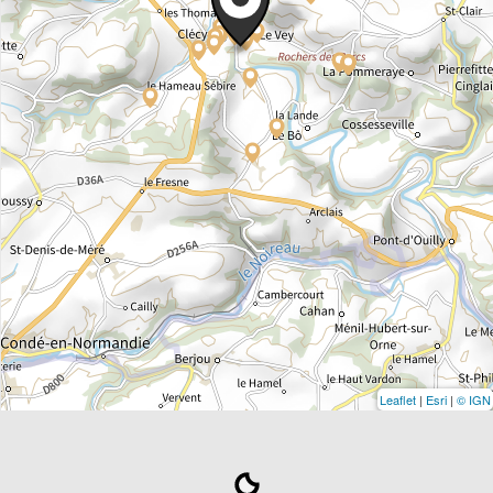
Leaflet
|
Esri
|
© IGN