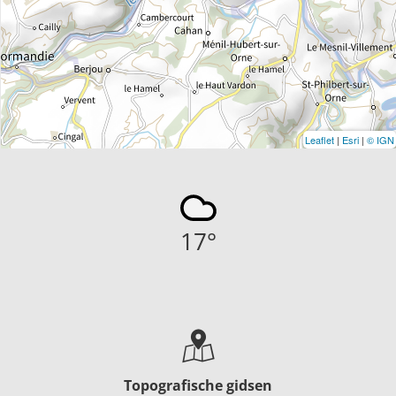
Leaflet
|
Esri
|
© IGN
17
°
Topografische gidsen