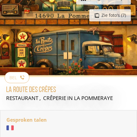
Zie foto's (7)
BEL
La Route des Crêpes
RESTAURANT , CRÊPERIE
IN LA POMMERAYE
Gesproken talen