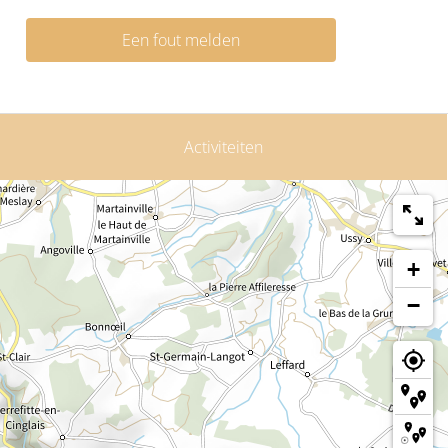
Een fout melden
Activiteiten
+
−