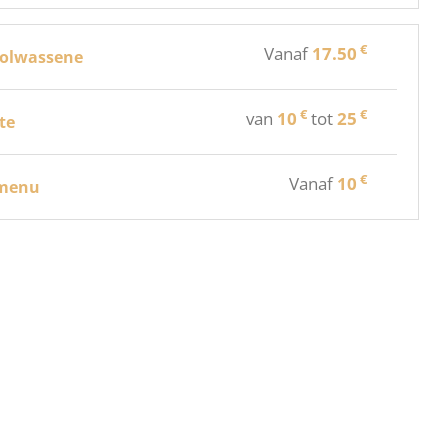
€
Vanaf
17.50
olwassene
€
€
van
10
tot
25
rte
€
Vanaf
10
rmenu