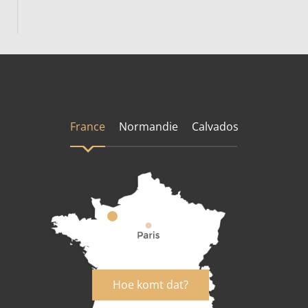
France
Normandie
Calvados
Hoe komt dat?