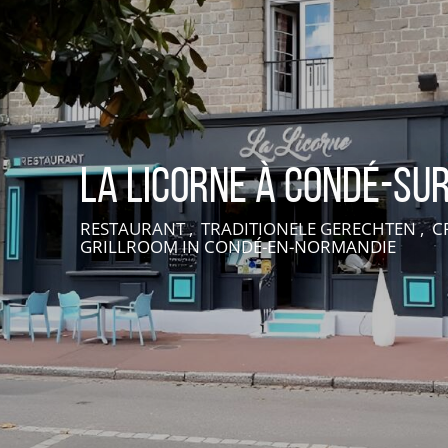
La Licorne à Condé-su
RESTAURANT , TRADITIONELE GERECHTEN , CR
GRILLROOM
IN CONDÉ-EN-NORMANDIE