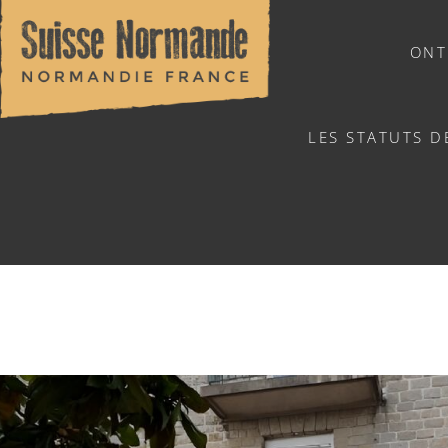
ONT
LES STATUTS D
SLAPEN
LA LICORNE À CON
VERHUUR VAN ZALEN
Home
/
Slapen & eten
/
Eten
/
Restaurants
/
La Licorne à