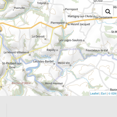
Leaflet
|
Esri
|
© IGN