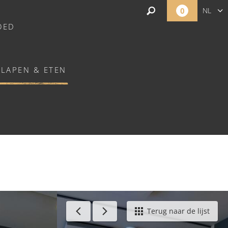
0
NL
OED
FR
EN
SLAPEN & ETEN
ONDÉ-EN-NORMANDIE
Terug naar de lijst