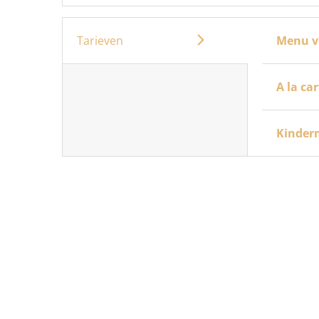
Tarieven
Menu v
A la ca
Kinde