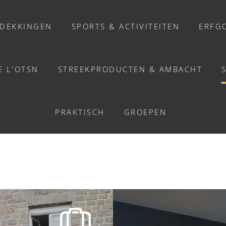
DEKKINGEN
SPORTS & ACTIVITEITEN
ERFG
E L'OTSN
STREEKPRODUCTEN & AMBACHT
ETEN
DÉ-SUR-NOIREAU - C
PRAKTISCH
GROEPEN
Recepten van de chef
Restaurants
Traiteurs
 Condé-sur-Noireau - Condé-en-Normandie