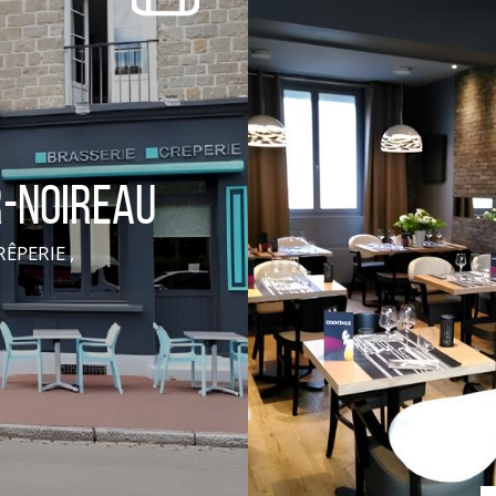
r-Noireau
ÊPERIE ,