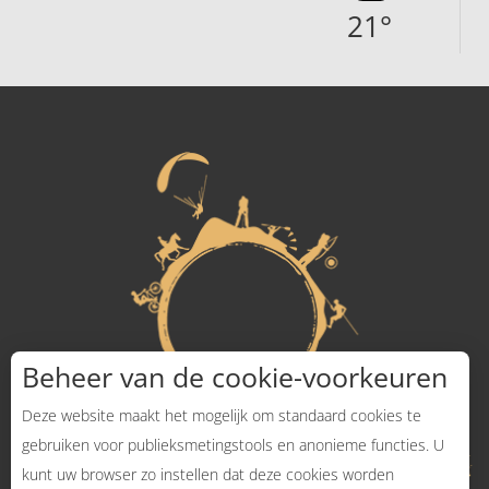
21
°
Beheer van de cookie-voorkeuren
Deze website maakt het mogelijk om standaard cookies te
gebruiken voor publieksmetingstools en anonieme functies. U
kunt uw browser zo instellen dat deze cookies worden