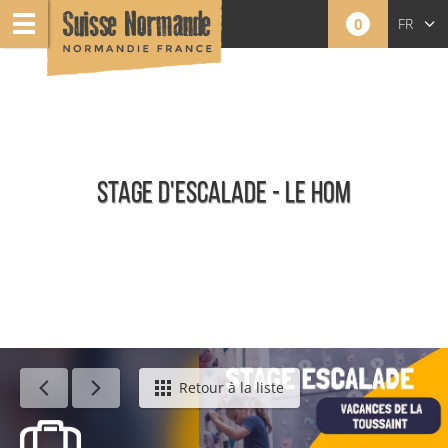
0
FR
EN
NL
STAGE D'ESCALADE - LE HOM
Événements
Retour à la liste