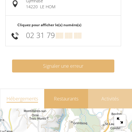
Gymnase
14220
LE HOM
Cliquez pour afficher le(s) numéro(s)
02 31 79
▒▒ ▒▒ ▒▒
Signaler une erreur
Hébergements
Restaurants
Activités