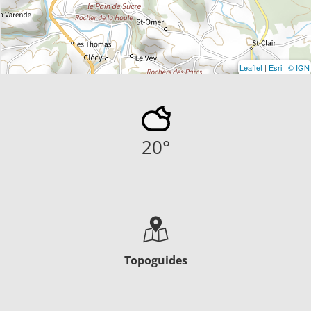
Leaflet
|
Esri
|
© IGN
20
°
Topoguides