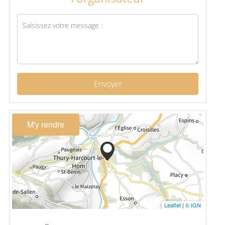
Envoyer
M'y rendre
Leaflet
|
© IGN